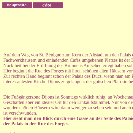
Auf dem Weg von St. Bénigne zum Kern der Altstadt um den Palais 
Fachwerkhäusern und einladenden Cafés umgebenen Platzes ist der B
Nacktheit bei der Eröffnung des Brunnens Aufsehen erregt haben soll
Hier beginnt die Rue des Forges mit ihren schönen alten Häusern vor a
Zur rechten Hand beginnt schon der Palais des Ducs, wenn man am Pl
interessantesten Kirche Dijons zu gelangen: der gotischen Pfarrkirc
Die Fußgängerzone Dijons ist Sonntags wirklich ruhig, an Wochentag
Geschäften aber ein idealer Ort für den Einkaufsbummel. Nur von de
wunderschönen Häusern wird dann weniger zu sehen sein und auch
ist verschwunden.
Hier sieht man den Blick durch eine Gasse an der Seite des Palai
der Palais in der Rue des Forges.