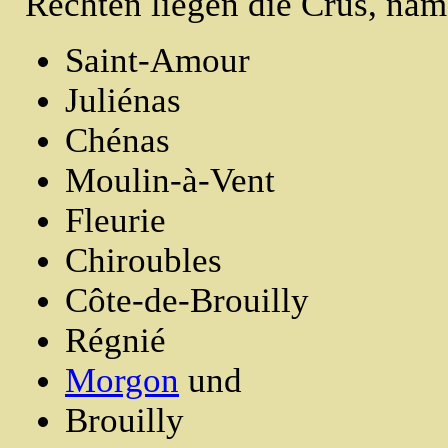
Rechten liegen die Crus, nam
Saint-Amour
Juliénas
Chénas
Moulin-à-Vent
Fleurie
Chiroubles
Côte-de-Brouilly
Régnié
Morgon
und
Brouilly